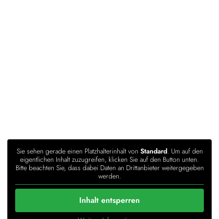
Sie sehen gerade einen Platzhalterinhalt von
Standard
. Um auf den
eigentlichen Inhalt zuzugreifen, klicken Sie auf den Button unten.
Bitte beachten Sie, dass dabei Daten an Drittanbieter weitergegeben
werden.
Inhalt entsperren