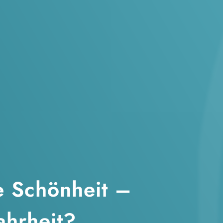
e Schönheit –
hrheit?