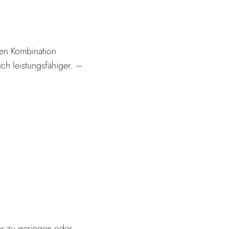
gen Kombination
ich leistungsfähiger. –
.
ner zu geringen oder