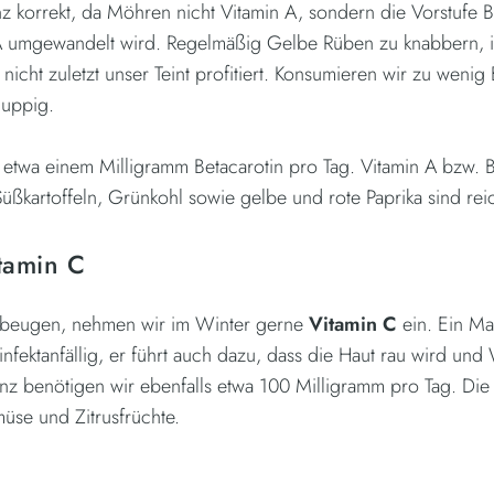
nz korrekt, da Möhren nicht Vitamin A, sondern die Vorstufe Be
 A umgewandelt wird. Regelmäßig Gelbe Rüben zu knabbern, i
nicht zuletzt unser Teint profitiert. Konsumieren wir zu wenig
huppig.
 etwa einem Milligramm Betacarotin pro Tag. Vitamin A bzw. Bet
Süßkartoffeln, Grünkohl sowie gelbe und rote Paprika sind rei
tamin C
ubeugen, nehmen wir im Winter gerne
Vitamin C
ein. Ein Ma
infektanfällig, er führt auch dazu, dass die Haut rau wird un
anz benötigen wir ebenfalls etwa 100 Milligramm pro Tag. Die
üse und Zitrusfrüchte.