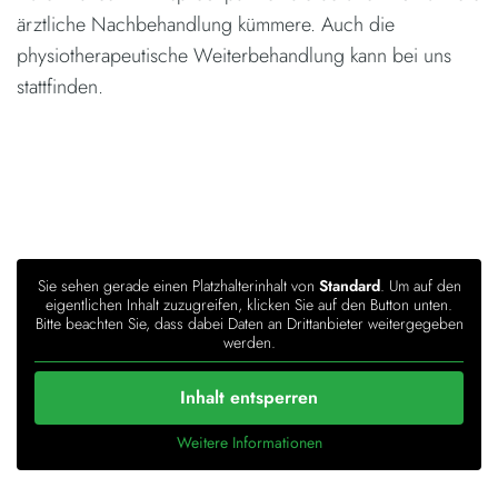
ärztliche Nachbehandlung kümmere. Auch die
physiotherapeutische Weiterbehandlung kann bei uns
stattfinden.
Sie sehen gerade einen Platzhalterinhalt von
Standard
. Um auf den
eigentlichen Inhalt zuzugreifen, klicken Sie auf den Button unten.
Bitte beachten Sie, dass dabei Daten an Drittanbieter weitergegeben
werden.
Inhalt entsperren
Weitere Informationen