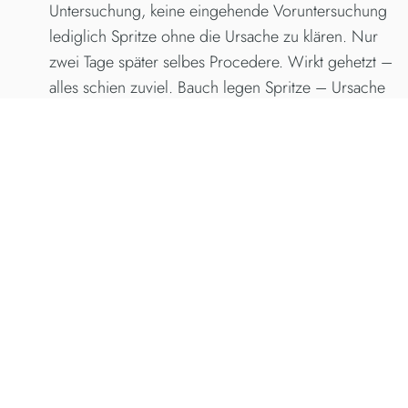
Untersuchung, keine eingehende Voruntersuchung
lediglich Spritze ohne die Ursache zu klären. Nur
zwei Tage später selbes Procedere. Wirkt gehetzt –
alles schien zuviel. Bauch legen Spritze – Ursache
immer noch nicht geklärt – um Bandscheibe
auszuschließen – MRT ! Wartezeit eine Woche!
Direkte anschließende Besprechung sei nicht
möglich da kein weiterer Termin? Selbst die
Spritzen wurden nicht ct – gestützt. Mittelater…
Ich habe zum Glück schneller und mit Kompetenz
bei einem Fachazrt Linderung erfahren.
30. August 2022
MARCUS WARNATSCH