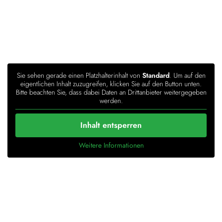
Sie sehen gerade einen Platzhalterinhalt von
Standard
. Um auf den
eigentlichen Inhalt zuzugreifen, klicken Sie auf den Button unten.
Bitte beachten Sie, dass dabei Daten an Drittanbieter weitergegeben
werden.
Inhalt entsperren
Weitere Informationen