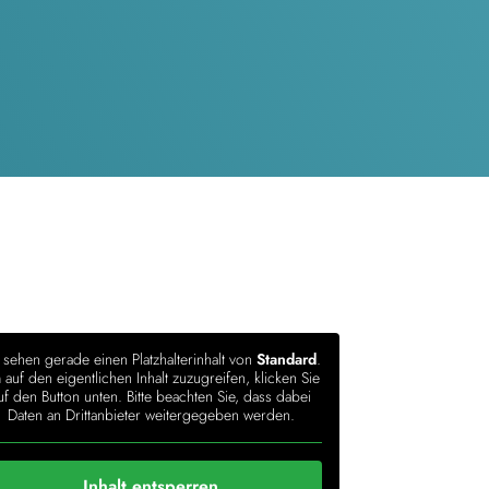
 sehen gerade einen Platzhalterinhalt von
Standard
.
auf den eigentlichen Inhalt zuzugreifen, klicken Sie
uf den Button unten. Bitte beachten Sie, dass dabei
Daten an Drittanbieter weitergegeben werden.
Inhalt entsperren