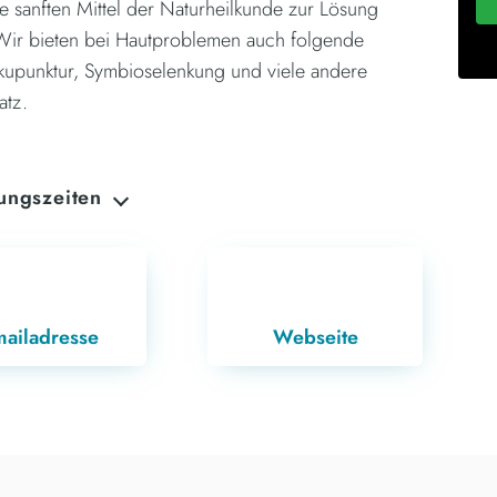
ie sanften Mittel der Naturheilkunde zur Lösung
 Wir bieten bei Hautproblemen auch folgende
kupunktur, Symbioselenkung und viele andere
atz.
ungszeiten
AG
08:15 - 12:00
14:00 - 18:00
TAG
08:15 - 12:00
14:00 - 18:00
ailadresse
Webseite
OCH
08:15 - 12:00
TAG
08:15 - 12:00
14:00 - 18:00
TAG
08:15 - 12:00