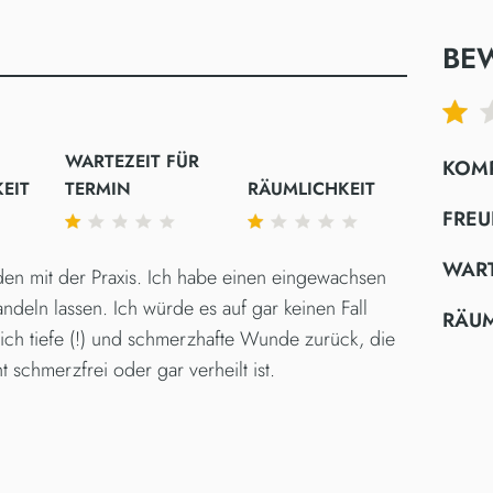
TAG
Geschlossen
TAG
BE
Geschlossen
WARTEZEIT FÜR
KOM
EIT
TERMIN
RÄUMLICHKEIT
FREU
WART
eden mit der Praxis. Ich habe einen eingewachsen
ndeln lassen. Ich würde es auf gar keinen Fall
RÄUM
ich tiefe (!) und schmerzhafte Wunde zurück, die
schmerzfrei oder gar verheilt ist.