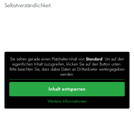
Selbstverständlichkeit.
Sie sehen gerade einen Platzhalterinhalt von
Standard
. Um auf den
eigentlichen Inhalt zuzugreifen, klicken Sie auf den Button unten.
Bitte beachten Sie, dass dabei Daten an Drittanbieter weitergegeben
werden.
Inhalt entsperren
Weitere Informationen