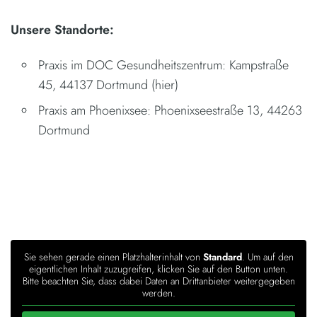
Unsere Standorte:
Praxis im DOC Gesundheitszentrum: Kampstraße
45, 44137 Dortmund (hier)
Praxis am Phoenixsee: Phoenixseestraße 13, 44263
Dortmund
Sie sehen gerade einen Platzhalterinhalt von
Standard
. Um auf den
eigentlichen Inhalt zuzugreifen, klicken Sie auf den Button unten.
Bitte beachten Sie, dass dabei Daten an Drittanbieter weitergegeben
werden.