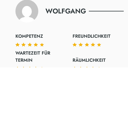
WOLFGANG
KOMPETENZ
FREUNDLICHKEIT
WARTEZEIT FÜR
TERMIN
RÄUMLICHKEIT
Gott sei Dank habe ich euch gefunden! Ihr habt mit
die Angst genommen und jetzt kann ich endlich
wieder Lachen!
Danke dem gesamten Team!
4. Oktober 2023