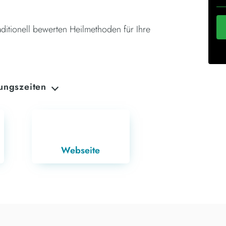
ditionell bewerten Heilmethoden für Ihre
ungszeiten
AG
08:30 - 12:30
13:30 - 16:30
TAG
08:30 - 12:30
13:30 - 17:30
Webseite
OCH
Geschlossen
TAG
11:30 - 15:00
16:00 - 19:30
TAG
08:30 - 12:30