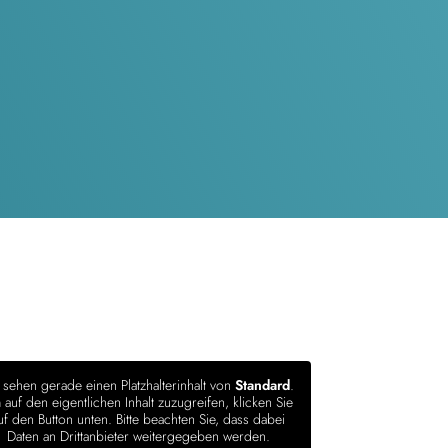
 sehen gerade einen Platzhalterinhalt von
Standard
.
auf den eigentlichen Inhalt zuzugreifen, klicken Sie
uf den Button unten. Bitte beachten Sie, dass dabei
Daten an Drittanbieter weitergegeben werden.