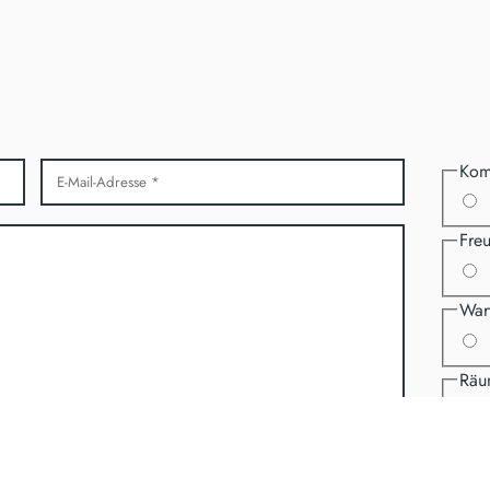
TAG
Geschlossen
TAG
Geschlossen
Kom
Freu
Wart
Räu