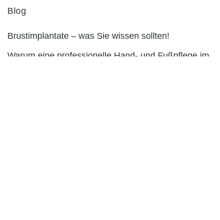
Blog
Brustimplantate – was Sie wissen sollten!
Warum eine professionelle Hand- und Fußpflege im
Alter besonders wichtig ist
Vitamine für die Schönheit – Mythos oder Wahrheit?
Seiten
Unternehmen eintragen
So funktioniert ein Eintrag
Häufig gestellte Fragen / FAQ