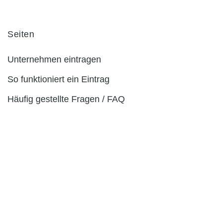
Seiten
Unternehmen eintragen
So funktioniert ein Eintrag
Häufig gestellte Fragen / FAQ
Kontaktformular
Preisliste
Copyright klinikerfahrungen.de © 2019-2026
Klinikerfahrungen.de | Das Branchenbuch für Ärzte